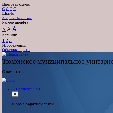
Цветовая схема:
C
C
C
C
Шрифт
Arial
Times New Roman
Размер шрифта
A
A
A
Кернинг
1
2
3
Изображения:
Обычная версия
Тюменское муниципальное унитарно
С нами тепло!
Написать нам
×
Форма обратной связи