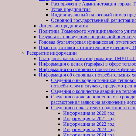
Распоряжение Администрации города Т
Устав предприятия
Индивидуальный налоговый номер пре
Основной государственный регистраци
Лицензии предприятия
Политика Тюменского муниципального унита
Результаты проведения специальной оценки у
Годовая бухгалтерская (финансовая) отчетнос
План подготовки к отопительному периоду
Раскрытие информации
Стандарты раскрытия информации ТМУП «Т
Информация о ценах (тарифах) в сфере тепло
Информация об основных показателях финанс
Информация об основных потребительских х
Сведения о выводе источников тепловой
потребителям в случаях, предусмотрен
Сведения о количестве аварий на тепло
Сведения о доле исполненных в срок д
рассмотрения заявок на заключение дог
Сведения о показателях надежности и э
Информация за 2020 год
Информация за 2021 год
Информация за 2022 год
Информация за 2023 год
Информация за 2024 год