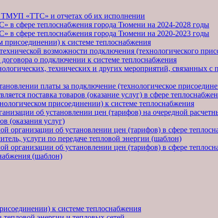
 ТМУП «ТТС» и отчетах об их исполнении
 в сфере теплоснабжения города Тюмени на 2024-2028 годы
 в сфере теплоснабжения города Тюмени на 2020-2023 годы
 присоединении) к системе теплоснабжения
технической возможности подключения (технологического присо
е договора о подключении к системе теплоснабжения
ологических, технических и других мероприятий, связанных с 
тановлении платы за подключение (технологическое присоедине
ляется поставка товаров (оказание услуг) в сфере теплоснабже
хнологическом присоединении) к системе теплоснабжения
низации об установлении цен (тарифов) на очередной расчетны
ов (оказания услуг)
й организации об установлении цен (тарифов) в сфере теплосн
итель, услуги по передаче тепловой энергии (шаблон)
й организации об установлении цен (тарифов) в сфере теплосн
набжения (шаблон)
рисоединении) к системе теплоснабжения
 тепловой энергии и тепловых сетей