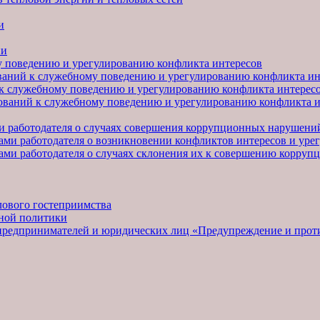
и
ии
 поведению и урегулированию конфликта интересов
ваний к служебному поведению и урегулированию конфликта ин
к служебному поведению и урегулированию конфликта интерес
ований к служебному поведению и урегулированию конфликта и
 работодателя о случаях совершения коррупционных нарушени
ми работодателя о возникновении конфликтов интересов и уре
ми работодателя о случаях склонения их к совершению корруп
лового гостеприимства
тной политики
предпринимателей и юридических лиц «Предупреждение и прот