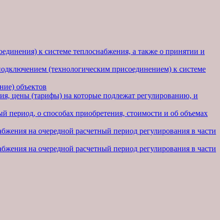
единения) к системе теплоснабжения, а также о принятии и
подключением (технологическим присоединением) к системе
ние) объектов
ния, цены (тарифы) на которые подлежат регулированию, и
й период, о способах приобретения, стоимости и об объемах
абжения на очередной расчетный период регулирования в части
абжения на очередной расчетный период регулирования в части