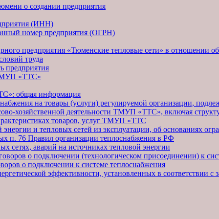
юмени о создании предприятия
дприятия (ИНН)
онный номер предприятия (ОГРН)
рного предприятия «Тюменские тепловые сети» в отношении о
словий труда
ть предприятия
 ТМУП «ТТС»
ТС»: общая информация
снабжения на товары (услуги) регулируемой организации, подл
ово-хозяйственной деятельности ТМУП «ТТС», включая структу
арактеристиках товаров, услуг ТМУП «ТТС
 энергии и тепловых сетей из эксплуатации, об основаниях ог
ных п. 76 Правил организации теплоснабжения в РФ
вых сетях, аварий на источниках тепловой энергии
оговоров о подключении (технологическом присоединении) к си
оворов о подключении к системе теплоснабжения
нергетической эффективности, установленных в соответствии с