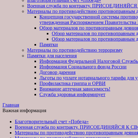
Благотворительный счет «Победа»
Военная служба по контракту. ПРИСОЕДИНЯЙС
Материалы по противодействию противоправным 
Концепция государственной системы против
утвержденная Распоряжением Правительства 
Обзор материалов по противоправным деяни
Обзор материалов по противоправным 
Обзор материалов по противоправным 
Памятки
Материалы по противодействию терроризму
Памятки для населения
Информация Федеральной Налоговой Служб
Информация Социального фонда России
Договор дарения
Льготы по уплате нотариального тарифа для 
Профилактика гриппа и ОРВИ
Внимание аптечная зависимость!
Служба здоровья информирует
Главная
Важная информация
Благотворительный счет «Победа»
Военная служба по контракту. ПРИСОЕДИНЯЙСЯ К С
Материалы по противодействию противоправным деяни