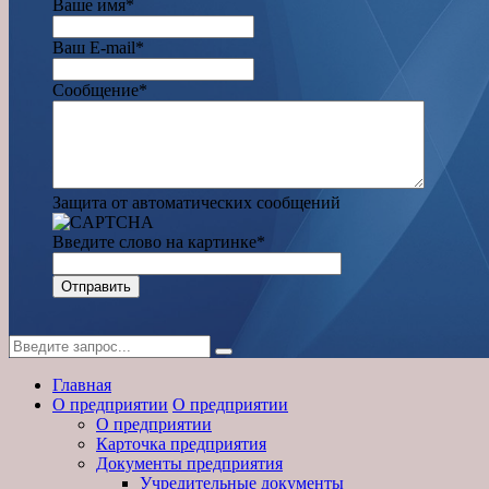
Ваше имя
*
Ваш E-mail
*
Сообщение
*
Защита от автоматических сообщений
Введите слово на картинке
*
Главная
О предприятии
О предприятии
О предприятии
Карточка предприятия
Документы предприятия
Учредительные документы