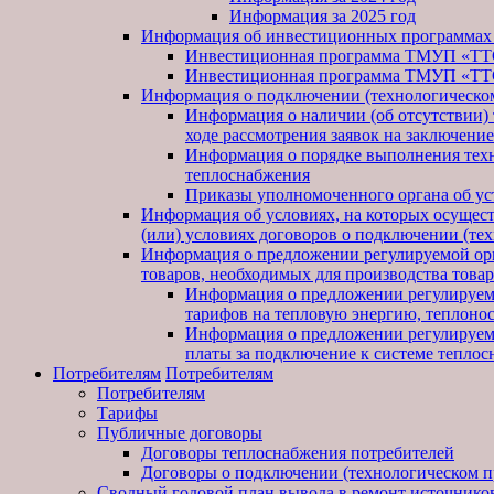
Информация за 2025 год
Информация об инвестиционных программах
Инвестиционная программа ТМУП «ТТС»
Инвестиционная программа ТМУП «ТТС»
Информация о подключении (технологическом
Информация о наличии (об отсутствии) 
ходе рассмотрения заявок на заключени
Информация о порядке выполнения техн
теплоснабжения
Приказы уполномоченного органа об ус
Информация об условиях, на которых осуществ
(или) условиях договоров о подключении (те
Информация о предложении регулируемой орга
товаров, необходимых для производства товар
Информация о предложении регулируемо
тарифов на тепловую энергию, теплонос
Информация о предложении регулируемо
платы за подключение к системе теплос
Потребителям
Потребителям
Потребителям
Тарифы
Публичные договоры
Договоры теплоснабжения потребителей
Договоры о подключении (технологическом п
Сводный годовой план вывода в ремонт источников