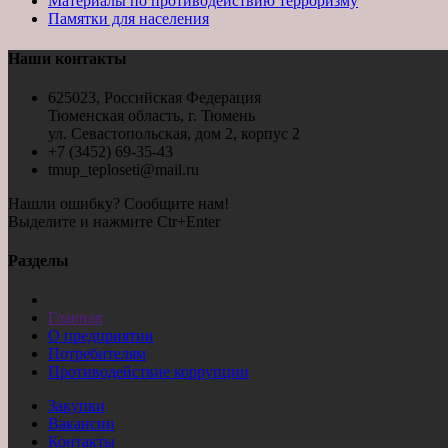
Материалы по противодействию терроризму
Памятки для населения
Наши контакты
625023, Российская Федерация
Тюменская область, г. Тюмень
ул. Севастопольская, дом 2, корпус 2
+7 (3452) 69-35-43
tmup_teploseti@mail.ru
Нашли ошибку? Сообщите нам!
Выделите и нажмите Ctr+Enter
Разделы
Главная
О предприятии
Потребителям
Противодействие коррупции
Закупки
Вакансии
Контакты