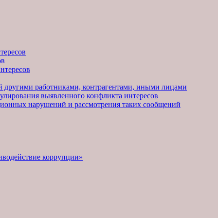
тересов
ов
нтересов
й другими работниками, контрагентами, иными лицами
гулирования выявленного конфликта интересов
ционных нарушений и рассмотрения таких сообщений
иводействие коррупции»