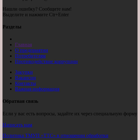
Нашли ошибку? Сообщите нам!
Выделите и нажмите Ctr+Enter
Разделы
Главная
О предприятии
Потребителям
Противодействие коррупции
Закупки
Вакансии
Контакты
Важная информация
Обратная связь
Если у вас есть вопросы, задайте их через специальную форму
Написать нам
Политика ТМУП «ТТС» в отношении обработки