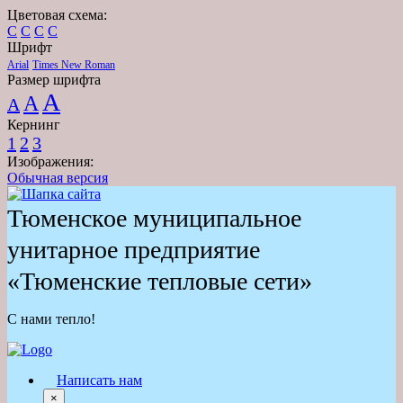
Цветовая схема:
C
C
C
C
Шрифт
Arial
Times New Roman
Размер шрифта
A
A
A
Кернинг
1
2
3
Изображения:
Обычная версия
Тюменское муниципальное
унитарное предприятие
«Тюменские тепловые сети»
С нами тепло!
Написать нам
×