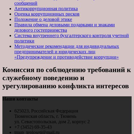
сообщений
Антикоррупционная политика
Оценка коррупционных рисков
Положение о деловой этике
Правила обмена деловыми подарками и знаками
делового гостеприимства
Система внутреннего бухгалтерского контроля учетной
политики
Методические рекомендации для индивидуальных
предпринимателей и юридических лиц
«Предупреждение и противодействие коррупции»
Комиссия по соблюдению требований к
служебному поведению и
урегулированию конфликта интересов
Наши контакты
625023, Российская Федерация
Тюменская область, г. Тюмень
ул. Севастопольская, дом 2, корпус 2
+7 (3452) 69-35-43
tmup_teploseti@mail.ru