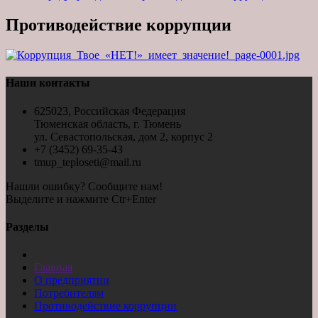
Противодействие коррупции
Наши контакты
625023, Российская Федерация
Тюменская область, г. Тюмень
ул. Севастопольская, дом 2, корпус 2
+7 (3452) 69-35-43
tmup_teploseti@mail.ru
Нашли ошибку? Сообщите нам!
Выделите и нажмите Ctr+Enter
Разделы
Главная
О предприятии
Потребителям
Противодействие коррупции