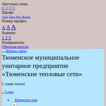
Цветовая схема:
C
C
C
C
Шрифт
Arial
Times New Roman
Размер шрифта
A
A
A
Кернинг
1
2
3
Изображения:
Обычная версия
Тюменское муниципальное
унитарное предприятие
«Тюменские тепловые сети»
С нами тепло!
Написать нам
×